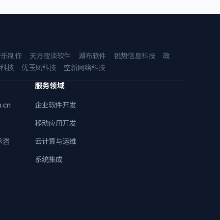
音乐制作
天方夜谈软件
湖布软件
锐势信息科技
政
科技
优玉凤科技
空新网络科技
服务领域
.cn
企业软件开发
移动应用开发
术咨
云计算与运维
系统集成