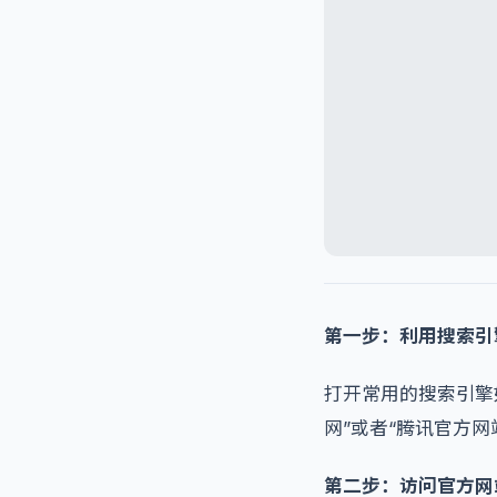
第一步：利用搜索引
打开常用的搜索引擎
网”或者“腾讯官方
第二步：访问官方网