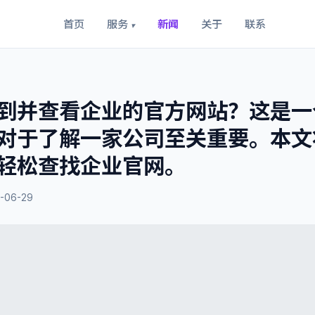
首页
服务
新闻
关于
联系
▾
到并查看企业的官方网站？这是一
对于了解一家公司至关重要。本文
轻松查找企业官网。
-06-29