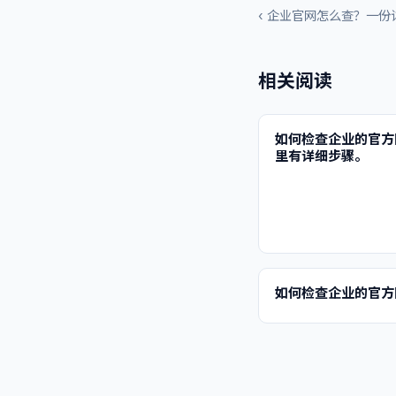
‹ 企业官网怎么查？一份
相关阅读
如何检查企业的官方
里有详细步骤。
如何检查企业的官方