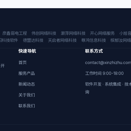
彦鑫弱电工程
伟创网络科技
灏萍网络科技
开心网络服务
小旭
阳科技软件
德盟达科技
天启者网络科技
尊鸿信息科技
槟郁汝网络
快速导航
联系方式
首页
contact@xinzhizhu.com
件开
服务产品
工作时间 9:00-18:00
新闻动态
软件开发 · 系统集成 · 技
询
关于我们
联系我们